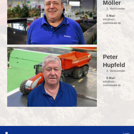
Möller
1. Vorsitzender
E-Mail
:
info@mtc-
soehrewald.de
Peter
Hupfeld
2. Vorsitzender
E-Mail
:
info@mtc-
soehrewald.de
Login